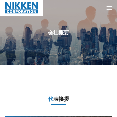
会
社
概
要
代表挨拶