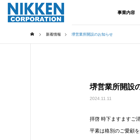
事業内容
新着情報
堺営業所開設のお知らせ
事業内容
堺営業所開設
Service
2024.11.11
拝啓 時下ますますご
日建の強
平素は格別のご愛顧を
Nikken's Str