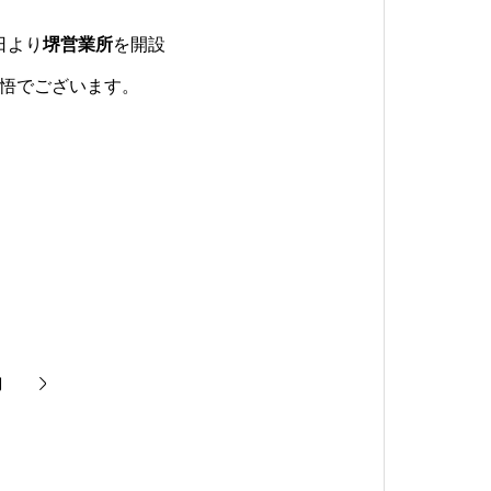
日より
堺営業所
を開設
悟でございます。
内